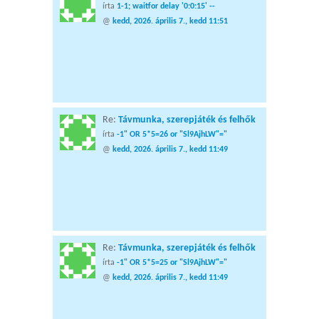
írta
1-1; waitfor delay '0:0:15' --
@
kedd, 2026. április 7., kedd 11:51
Re:
Távmunka, szerepjáték és felhők
írta
-1" OR 5*5=26 or "Sl9AjhLW"="
@
kedd, 2026. április 7., kedd 11:49
Re:
Távmunka, szerepjáték és felhők
írta
-1" OR 5*5=25 or "Sl9AjhLW"="
@
kedd, 2026. április 7., kedd 11:49