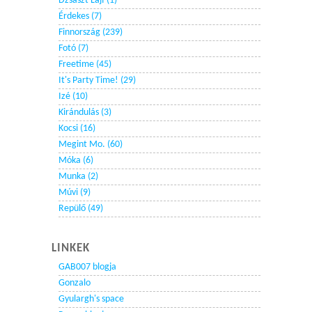
Dzsászt Lájf (1)
Érdekes (7)
Finnország (239)
Fotó (7)
Freetime (45)
It's Party Time! (29)
Izé (10)
Kirándulás (3)
Kocsi (16)
Megint Mo. (60)
Móka (6)
Munka (2)
Múvi (9)
Repülő (49)
LINKEK
GAB007 blogja
Gonzalo
Gyulargh's space