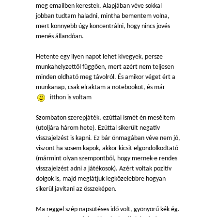
meg emailben kerestek. Alapjában véve sokkal
jobban tudtam haladni, mintha bementem volna,
mert könnyebb úgy koncentrálni, hogy nincs jövés
menés állandóan.
Hetente egy ilyen napot lehet kivegyek, persze
munkahelyzettől függően, mert azért nem teljesen
minden oldható meg távolról. És amikor véget ért a
munkanap, csak elraktam a notebookot, és már
itthon is voltam
Szombaton szerepjáték, ezúttal ismét én meséltem
(utoljára három hete). Ezúttal sikerült negatív
visszajelzést is kapni. Ez bár önmagában véve nem jó,
viszont ha sosem kapok, akkor kicsit elgondolkodtató
(mármint olyan szempontból, hogy mernek-e rendes
visszajelzést adni a játékosok). Azért voltak pozitív
dolgok is, majd meglátjuk legközelebbre hogyan
sikerül javítani az összeképen.
Ma reggel szép napsütéses idő volt, gyönyörű kék ég.