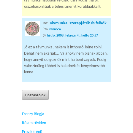
távmunka napodon te csak lustálkodsz (ha pl.
összehasonlítják a teljesítményt korábbiakkal).
Re:
Távmunka, szerepjáték és felhők
írta
Pannóca
@
hétfő, 2008. február 4., hétfő 20:57
Jó ez a távmunka, nekem is itthonról kéne tolni.
Dehát nem akarják... Valahogy nem bíznak abban,
hogy annyit dolgoznék mint ha bentvagyok. Pedig
valószínűleg többet is haladnék és kényelmesebb
lenne...
Frenzy Blogja
Rólam röviden
Progik (régi)