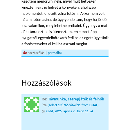
Kezdtem megörülni neki, mivel múlt hétvégén
kinéztem egy jó helyet a környéken, ahol szép
naplementét lehetett volna fotózni. Akkor nem volt
nálam fotómasina, de úgy gondoltam, hogy ha jó idő
lesz valamikor, meg lehetne próbálni. Úgyhogy a mai
délutánra ezt be is ütemeztem, erre most épp
nyugatról egyenfelhőtakaró fedi be az eget: úgy tűnik
a fotós terveket el kell halasztani megint.
60
hozzászólás
|
permalink
Hozzászólások
Re:
Távmunka, szerepjáték és felhők
írta
(select 198766*667891 from DUAL)
@
kedd, 2026. április 7., kedd 11:54