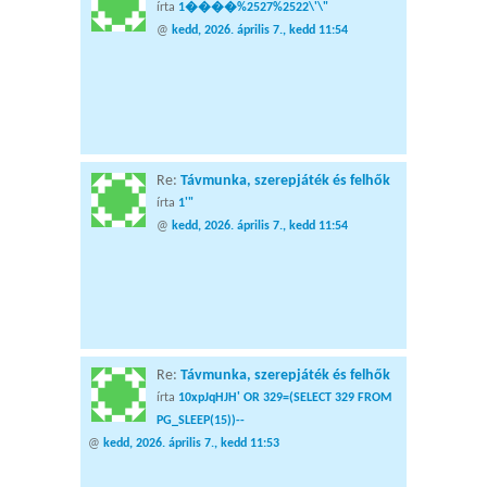
írta
1����%2527%2522\'\"
@
kedd, 2026. április 7., kedd 11:54
Re:
Távmunka, szerepjáték és felhők
írta
1'"
@
kedd, 2026. április 7., kedd 11:54
Re:
Távmunka, szerepjáték és felhők
írta
10xpJqHJH' OR 329=(SELECT 329 FROM
PG_SLEEP(15))--
@
kedd, 2026. április 7., kedd 11:53