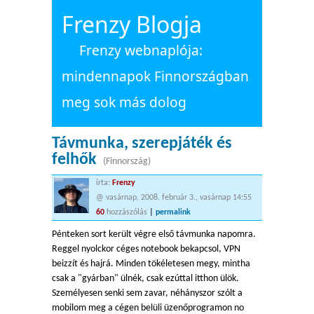
Frenzy Blogja
Frenzy webnaplója:
mindennapok Finnországban
meg sok más dolog
Távmunka, szerepjáték és
felhők
(Finnország)
írta:
Frenzy
@ vasárnap, 2008. február 3., vasárnap 14:55
60
hozzászólás
|
permalink
Pénteken sort került végre első távmunka napomra.
Reggel nyolckor céges notebook bekapcsol, VPN
beizzít és hajrá. Minden tökéletesen megy, mintha
csak a "gyárban" ülnék, csak ezúttal itthon ülök.
Személyesen senki sem zavar, néhányszor szólt a
mobilom meg a cégen belüli üzenőprogramon no