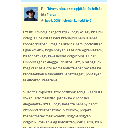
Re:
Távmunka, szerepjáték és felhők
írta
Frenzy
@
kedd, 2008. február 5., kedd 8:49
Ezt itt is mindig hangoztatják, hogy ez egy bizalmi
dolog. És például távmunkanapon nem is lehet
többet dolgozni, még ha akarnál sem (normálisan
ugye követik, hogy hogyan áll az óra-egyenlegem,
ha többet vagy kevesebbet dolgozom). És bár
Finnországban eléggé "divatos" lett, a mi cégünk
még csak az előző év második felében vezette be
rendesebben a távmunka lehetőséget, pont ilyen
félelmektől vezérelve.
Viszont a tapasztalatok pozitívak eddig. Ráadásul
sokan, akik messziről járnak be különösen
elégedettek azzal, hogy hetente néhány napot
otthonról dolgozhatnak. A főnökök/projekt
menedzserek meg követik, hogy ki hogyan
dolgozik, nyilván elég hamar fény derül arra, ha a