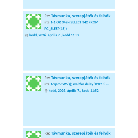
Re:
Távmunka, szerepjáték és felhők
írta
1-1 OR 342=(SELECT 342 FROM
PG_SLEEP(15))--
@
kedd, 2026. április 7., kedd 11:52
Re:
Távmunka, szerepjáték és felhők
írta
1cqar5CW5')); waitfor delay '0:0:15' --
@
kedd, 2026. április 7., kedd 11:52
Re:
Távmunka, szerepjáték és felhők