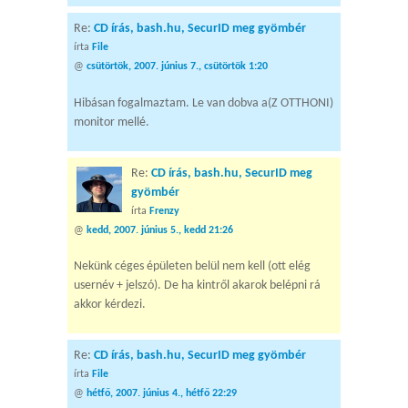
Re:
CD írás, bash.hu, SecurID meg gyömbér
írta
File
@
csütörtök, 2007. június 7., csütörtök 1:20
Hibásan fogalmaztam. Le van dobva a(Z OTTHONI)
monitor mellé.
Re:
CD írás, bash.hu, SecurID meg
gyömbér
írta
Frenzy
@
kedd, 2007. június 5., kedd 21:26
Nekünk céges épületen belül nem kell (ott elég
usernév + jelszó). De ha kintről akarok belépni rá
akkor kérdezi.
Re:
CD írás, bash.hu, SecurID meg gyömbér
írta
File
@
hétfő, 2007. június 4., hétfő 22:29