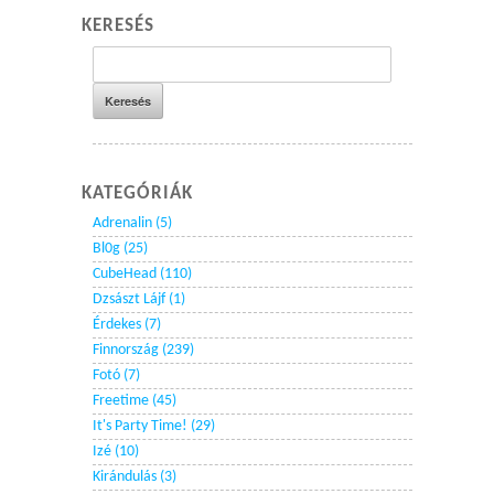
KERESÉS
KATEGÓRIÁK
Adrenalin (5)
Bl0g (25)
CubeHead (110)
Dzsászt Lájf (1)
Érdekes (7)
Finnország (239)
Fotó (7)
Freetime (45)
It's Party Time! (29)
Izé (10)
Kirándulás (3)