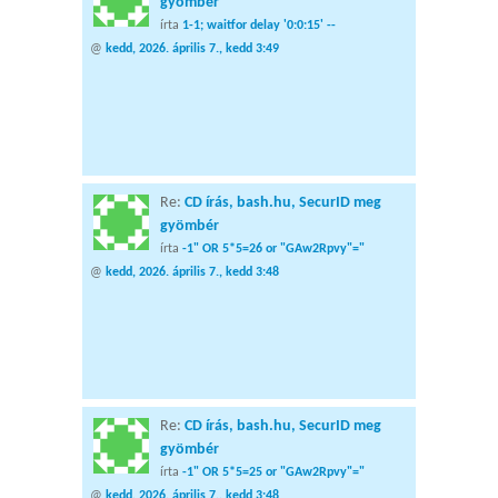
gyömbér
írta
1-1; waitfor delay '0:0:15' --
@
kedd, 2026. április 7., kedd 3:49
Re:
CD írás, bash.hu, SecurID meg
gyömbér
írta
-1" OR 5*5=26 or "GAw2Rpvy"="
@
kedd, 2026. április 7., kedd 3:48
Re:
CD írás, bash.hu, SecurID meg
gyömbér
írta
-1" OR 5*5=25 or "GAw2Rpvy"="
@
kedd, 2026. április 7., kedd 3:48