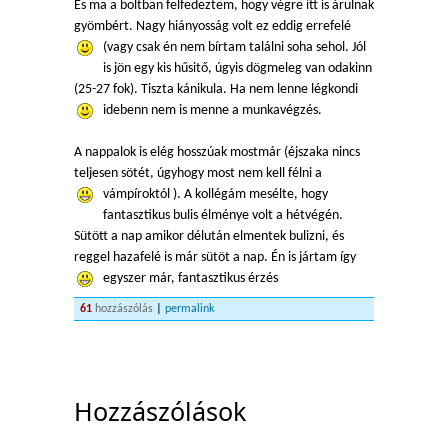
És ma a boltban felfedeztem, hogy végre itt is árulnak
gyömbért. Nagy hiányosság volt ez eddig errefelé
(vagy csak én nem bírtam találni soha sehol
. Jól
is jön egy kis hűsitő, úgyis dögmeleg van odakinn
(25-27 fok). Tiszta kánikula. Ha nem lenne légkondi
idebenn nem is menne a munkavégzés.
A nappalok is elég hosszúak mostmár (éjszaka nincs
teljesen sötét, úgyhogy most nem kell félni a
vámpíroktól
). A kollégám mesélte, hogy
fantasztikus bulis élménye volt a hétvégén.
Sütött a nap amikor délután elmentek bulizni, és
reggel hazafelé is már sütöt a nap. Én is jártam így
egyszer már, fantasztikus érzés
61
hozzászólás
|
permalink
Hozzászólások