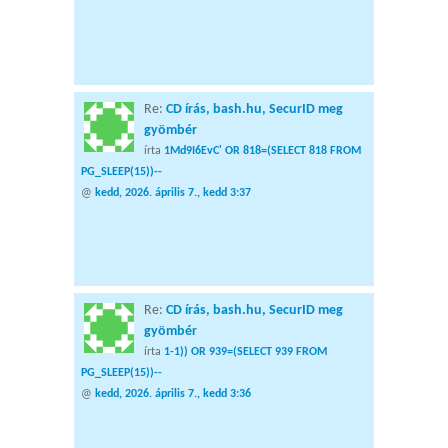
Re:
CD írás, bash.hu, SecurID meg
gyömbér
írta
1Md9I6EvC' OR 818=(SELECT 818 FROM
PG_SLEEP(15))--
@
kedd, 2026. április 7., kedd 3:37
Re:
CD írás, bash.hu, SecurID meg
gyömbér
írta
1-1)) OR 939=(SELECT 939 FROM
PG_SLEEP(15))--
@
kedd, 2026. április 7., kedd 3:36