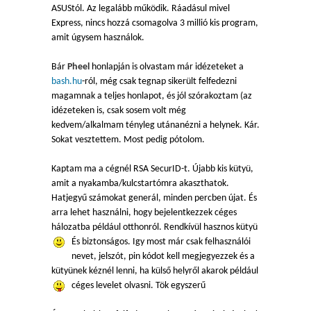
ASUStól. Az legalább működik. Ráadásul mivel
Express, nincs hozzá csomagolva 3 millió kis program,
amit úgysem használok.
Bár
Pheel
honlapján is olvastam már idézeteket a
bash.hu
-ról, még csak tegnap sikerült felfedezni
magamnak a teljes honlapot, és jól szórakoztam (az
idézeteken is, csak sosem volt még
kedvem/alkalmam tényleg utánanézni a helynek. Kár.
Sokat vesztettem. Most pedig pótolom.
Kaptam ma a cégnél RSA SecurID-t. Újabb kis kütyü,
amit a nyakamba/kulcstartómra akaszthatok.
Hatjegyű számokat generál, minden percben újat. És
arra lehet használni, hogy bejelentkezzek céges
hálozatba például otthonról. Rendkívül hasznos kütyü
És biztonságos. Igy most már csak felhasználói
nevet, jelszót, pin kódot kell megjegyezzek és a
kütyünek kéznél lenni, ha külső helyről akarok például
céges levelet olvasni. Tök egyszerű