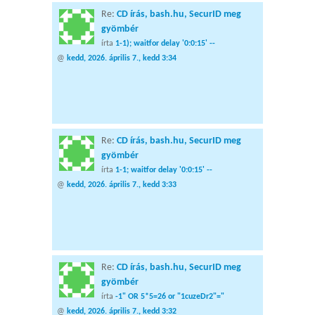
Re:
CD írás, bash.hu, SecurID meg
gyömbér
írta
1-1); waitfor delay '0:0:15' --
@
kedd, 2026. április 7., kedd 3:34
Re:
CD írás, bash.hu, SecurID meg
gyömbér
írta
1-1; waitfor delay '0:0:15' --
@
kedd, 2026. április 7., kedd 3:33
Re:
CD írás, bash.hu, SecurID meg
gyömbér
írta
-1" OR 5*5=26 or "1cuzeDr2"="
@
kedd, 2026. április 7., kedd 3:32