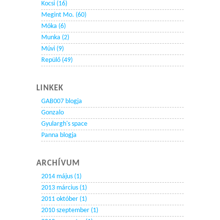
Kocsi (16)
Megint Mo. (60)
Móka (6)
Munka (2)
Múvi (9)
Repülő (49)
LINKEK
GAB007 blogja
Gonzalo
Gyulargh's space
Panna blogja
ARCHÍVUM
2014 május (1)
2013 március (1)
2011 október (1)
2010 szeptember (1)