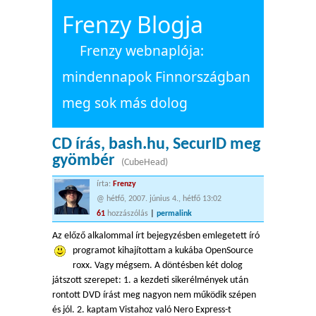
Frenzy Blogja
Frenzy webnaplója:
mindennapok Finnországban
meg sok más dolog
CD írás, bash.hu, SecurID meg
gyömbér
(CubeHead)
írta:
Frenzy
@ hétfő, 2007. június 4., hétfő 13:02
61
hozzászólás
|
permalink
Az előző alkalommal írt bejegyzésben emlegetett író
programot kihajítottam a kukába
OpenSource
roxx. Vagy mégsem. A döntésben két dolog
játszott szerepet: 1. a kezdeti sikerélmények után
rontott DVD írást meg nagyon nem működik szépen
és jól. 2. kaptam Vistahoz való Nero Express-t