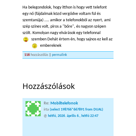
Ha belegondolok, hogy itthon is hogy vett telefont
egy nő (fájdalmak közd vergődve voltam fül és
szemtanúja) .... amikor a telefonokból az nyert, ami
szép színes volt, piros a "bőre", és nagyon szépen
szólt. Komolyan nagy elvárások egy telefonnal
szemben
Dehát értem én, hogy sajnos ez kell az
embereknek
116
hozzászólás
|
permalink
Hozzászólások
Re:
Mobiltelefonok
írta
(select 198766*667891 from DUAL)
@
hétfő, 2026. április 6., hétfő 22:47