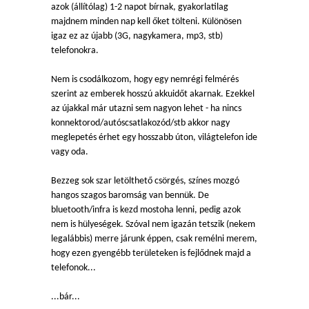
azok (állítólag) 1-2 napot bírnak, gyakorlatilag
majdnem minden nap kell őket tölteni. Különösen
igaz ez az újabb (3G, nagykamera, mp3, stb)
telefonokra.
Nem is csodálkozom, hogy egy nemrégi felmérés
szerint az emberek hosszú akkuidőt akarnak. Ezekkel
az újakkal már utazni sem nagyon lehet - ha nincs
konnektorod/autóscsatlakozód/stb akkor nagy
meglepetés érhet egy hosszabb úton, világtelefon ide
vagy oda.
Bezzeg sok szar letölthető csörgés, színes mozgó
hangos szagos baromság van bennük. De
bluetooth/infra is kezd mostoha lenni, pedig azok
nem is hülyeségek. Szóval nem igazán tetszik (nekem
legalábbis) merre járunk éppen, csak remélni merem,
hogy ezen gyengébb területeken is fejlődnek majd a
telefonok...
...bár...