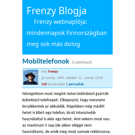
Frenzy Blogja
Frenzy webnaplója:
mindennapok Finnországban
meg sok más dolog
Mobiltelefonok
(CubeHead)
írta:
Frenzy
@ szerda, 2005. október 12., szerda 12:45
116
hozzászólás
|
permalink
Nézegettem most megint neten különböző gyártók
különböző telefonjait. Elképesztő, hogy mennyire
lecsökkentek az akkuidők. Régebben még másfél
hetet is kibírt egy telefon, kicsit intenzívebb
használattal is akár egy hetet. Ami nekem most van,
az maximum 5 nap (de akkor eléggé nem
használtam), de amik meg most vannak reklámozva,