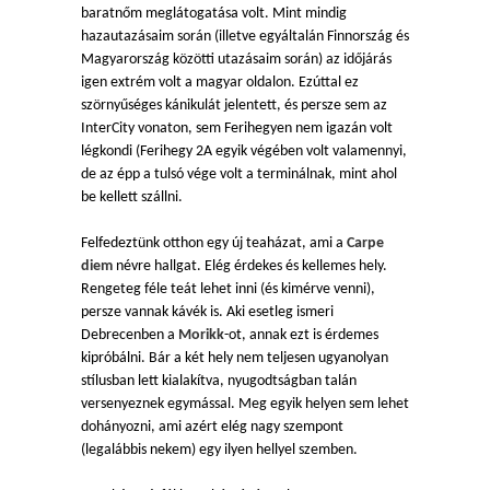
baratnőm meglátogatása volt. Mint mindig
hazautazásaim során (illetve egyáltalán Finnország és
Magyarország közötti utazásaim során) az időjárás
igen extrém volt a magyar oldalon. Ezúttal ez
szörnyűséges kánikulát jelentett, és persze sem az
InterCity vonaton, sem Ferihegyen nem igazán volt
légkondi (Ferihegy 2A egyik végében volt valamennyi,
de az épp a tulsó vége volt a terminálnak, mint ahol
be kellett szállni.
Felfedeztünk otthon egy új teaházat, ami a
Carpe
diem
névre hallgat. Elég érdekes és kellemes hely.
Rengeteg féle teát lehet inni (és kimérve venni),
persze vannak kávék is. Aki esetleg ismeri
Debrecenben a
Morikk
-ot, annak ezt is érdemes
kipróbálni. Bár a két hely nem teljesen ugyanolyan
stílusban lett kialakítva, nyugodtságban talán
versenyeznek egymással. Meg egyik helyen sem lehet
dohányozni, ami azért elég nagy szempont
(legalábbis nekem) egy ilyen hellyel szemben.