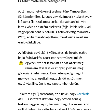
Ez tehát másfél hete hétvégén volt.
Aztán most hétvégén újra elmentünk Tamperébe,
Särkänniemibe
. Ez ugye egy vidámpark - talán tavaly
is írtam róla. Csak most sokkal durvábban igénybe
lettek véve az extrém eszközök (fejjel lefelé sok G-vel
vagy éppen pont G nélkül). A többiek estig maradtak
(22h), én hamarább eljöttem, mivel vissza akartam
érni Jyväskyläbe.
Az időjárás egyébként változatos, de inkább esőbe
hajló és hűvöskés. Most épp szörnyű szél fúj, és
egyesek szerint lassan itt az ősz
Azért még
remélem itt is lesz kicsit nyár, jó volna még
görkorizni néhányszor. Jövő héten pedig megint
megyek haza, ezúttal hosszabb időre, sőt, még
osztálytalálkozóm is lesz szeptember elején.
Találtam egy új sorozatot, az a neve, hogy
Carnivale
.
Az HBO sorozata (kétlem, hogy otthon adnák).
Nekem nagyon bejön, bár már megint a keresztény
vallást helyezték előtérbe a vallások közül, és annak a