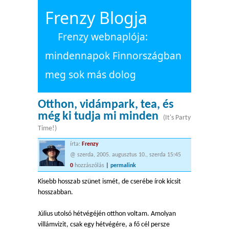
Frenzy Blogja
Frenzy webnaplója:
mindennapok Finnországban
meg sok más dolog
Otthon, vidámpark, tea, és
még ki tudja mi minden
(It's Party
Time!)
írta:
Frenzy
@ szerda, 2005. augusztus 10., szerda 15:45
0
hozzászólás
|
permalink
Kisebb hosszab szünet ismét, de cserébe írok kicsit
hosszabban.
Július utolsó hétvégéjén otthon voltam. Amolyan
villámvizit, csak egy hétvégére, a fő cél persze