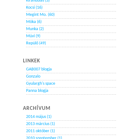
Kirándulás (3)
Kocsi (16)
Megint Mo. (60)
Móka (6)
Munka (2)
Múvi (9)
Repülő (49)
LINKEK
GAB007 blogja
Gonzalo
Gyulargh's space
Panna blogja
ARCHÍVUM
2014 május (1)
2013 március (1)
2011 október (1)
2010 szeptember (1)