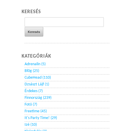
KERESÉS
KATEGÓRIÁK
Adrenalin (5)
Bl0g (25)
CubeHead (110)
Dzsászt Lájf (1)
Érdekes (7)
Finnország (239)
Fotó (7)
Freetime (45)
It's Party Time! (29)
Izé (10)