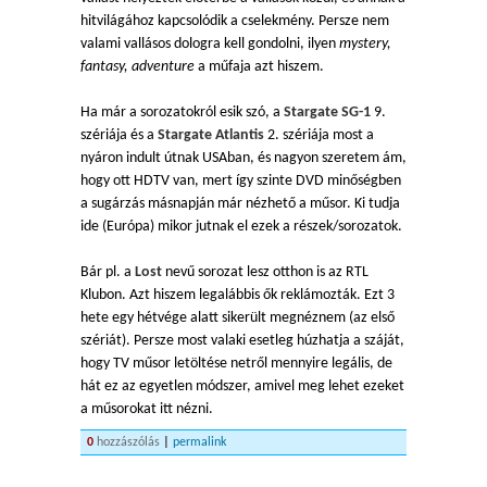
hitvilágához kapcsolódik a cselekmény. Persze nem
valami vallásos dologra kell gondolni, ilyen
mystery,
fantasy, adventure
a műfaja azt hiszem.
Ha már a sorozatokról esik szó, a
Stargate SG-1
9.
szériája és a
Stargate Atlantis
2. szériája most a
nyáron indult útnak USAban, és nagyon szeretem ám,
hogy ott HDTV van, mert így szinte DVD minőségben
a sugárzás másnapján már nézhető a műsor. Ki tudja
ide (Európa) mikor jutnak el ezek a részek/sorozatok.
Bár pl. a
Lost
nevű sorozat lesz otthon is az RTL
Klubon. Azt hiszem legalábbis ők reklámozták. Ezt 3
hete egy hétvége alatt sikerült megnéznem (az első
szériát). Persze most valaki esetleg húzhatja a száját,
hogy TV műsor letöltése netről mennyire legális, de
hát ez az egyetlen módszer, amivel meg lehet ezeket
a műsorokat itt nézni.
0
hozzászólás
|
permalink